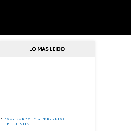
LO MÁS LEÍDO
Legislación Española sobre
bicicletas eléctricas
FAQ
,
NORMATIVA
,
PREGUNTAS
FRECUENTES