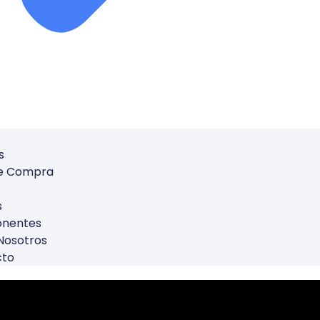
s
De Compra
s
nentes
Nosotros
cto