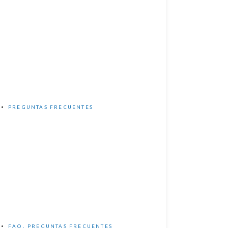
¿Cuánto tarda en cargar una
eBike?
PREGUNTAS FRECUENTES
5 Ventajas e inconvenientes
de las eBikes
FAQ
,
PREGUNTAS FRECUENTES