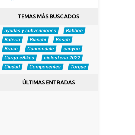
TEMAS MÁS BUSCADOS
ayudas y subvenciones
Babboe
Batería
Bianchi
Bosch
Brose
Cannondale
canyon
Cargo eBikes
ciclosferia 2022
Ciudad
Componentes
Torque
ÚLTIMAS ENTRADAS