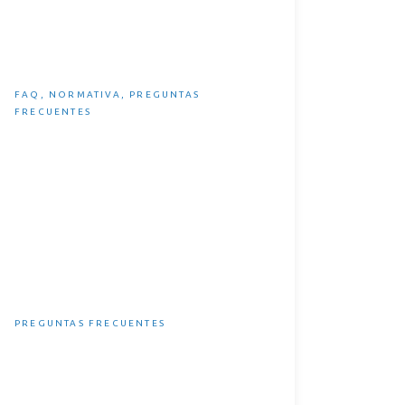
Legislación Española sobre
bicicletas eléctricas
FAQ
,
NORMATIVA
,
PREGUNTAS
FRECUENTES
¿Cuánto tarda en cargar una
eBike?
PREGUNTAS FRECUENTES