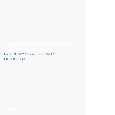
Legislación Española sobre
bicicletas eléctricas
FAQ
,
NORMATIVA
,
PREGUNTAS
FRECUENTES
Scott