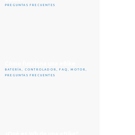
PREGUNTAS FRECUENTES
Cómo funciona una eBike
BATERÍA
,
CONTROLADOR
,
FAQ
,
MOTOR
,
PREGUNTAS FRECUENTES
¿Qué es Wh de una eBike?