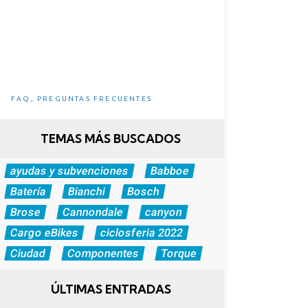
5 Ventajas e inconvenientes
de las eBikes
FAQ
,
PREGUNTAS FRECUENTES
TEMAS MÁS BUSCADOS
ayudas y subvenciones
Babboe
Batería
Bianchi
Bosch
Brose
Cannondale
canyon
Cargo eBikes
ciclosferia 2022
Ciudad
Componentes
Torque
ÚLTIMAS ENTRADAS