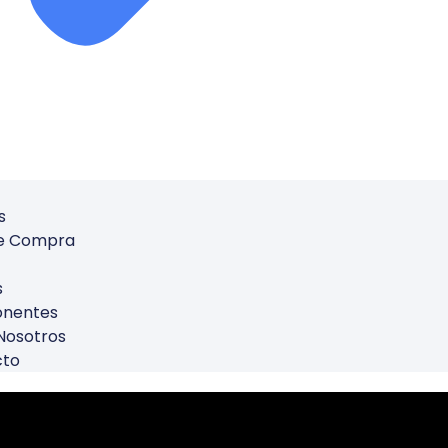
s
De Compra
s
nentes
Nosotros
cto