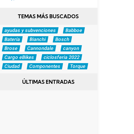
TEMAS MÁS BUSCADOS
ayudas y subvenciones
Babboe
Batería
Bianchi
Bosch
Brose
Cannondale
canyon
Cargo eBikes
ciclosferia 2022
Ciudad
Componentes
Torque
ÚLTIMAS ENTRADAS