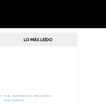
LO MÁS LEÍDO
Legislación Española sobre
bicicletas eléctricas
FAQ
,
NORMATIVA
,
PREGUNTAS
FRECUENTES