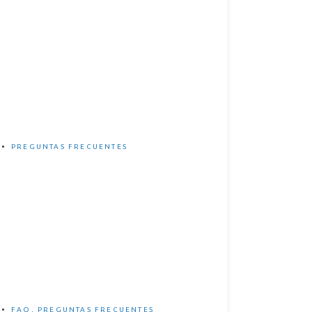
¿Cuánto tarda en cargar una
eBike?
PREGUNTAS FRECUENTES
5 Ventajas e inconvenientes
de las eBikes
FAQ
,
PREGUNTAS FRECUENTES