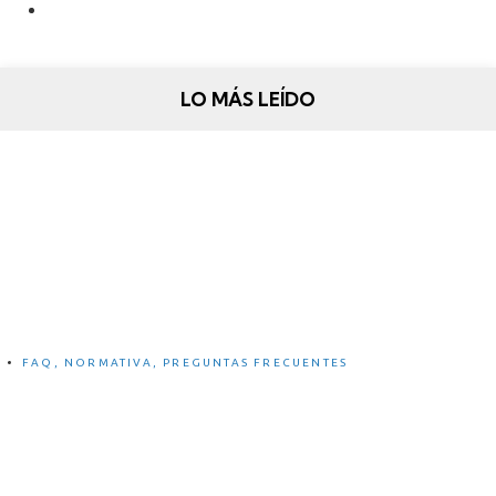
enero 30, 2021
LO MÁS LEÍDO
Legislación Española sobre bicicletas
eléctricas
FAQ
,
NORMATIVA
,
PREGUNTAS FRECUENTES