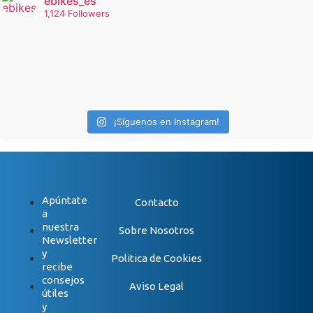
ebikes_es
1,124 Followers
¡Síguenos en Instagram!
Apúntate
Contacto
a
nuestra
Sobre Nosotros
Newsletter
y
Politica de Cookies
recibe
consejos
Aviso Legal
útiles
y