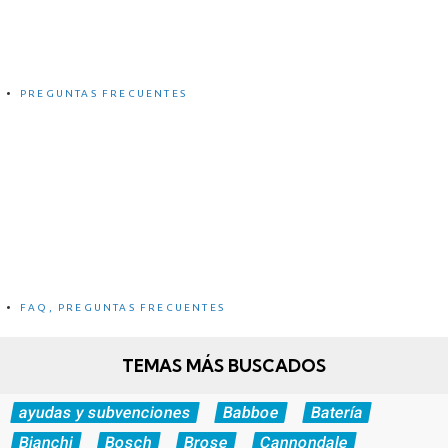
¿Cuánto tarda en cargar una eBike?
PREGUNTAS FRECUENTES
5 Ventajas e inconvenientes de las eBikes
FAQ
,
PREGUNTAS FRECUENTES
TEMAS MÁS BUSCADOS
ayudas y subvenciones
Babboe
Batería
Bianchi
Bosch
Brose
Cannondale