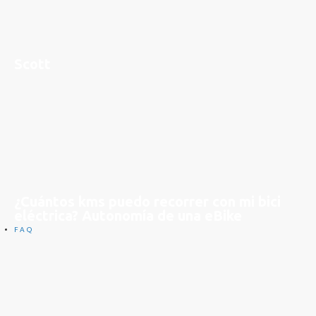
Scott
¿Cuántos kms puedo recorrer con mi bici
eléctrica? Autonomía de una eBike
FAQ