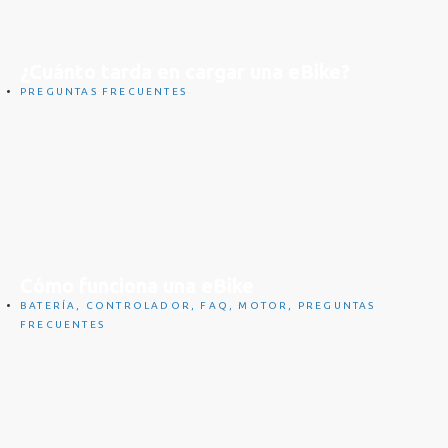
¿Cuánto tarda en cargar una eBike?
PREGUNTAS FRECUENTES
Cómo funciona una eBike
BATERÍA
,
CONTROLADOR
,
FAQ
,
MOTOR
,
PREGUNTAS
FRECUENTES