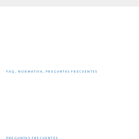
Legislación Española sobre bicicletas
eléctricas
FAQ
,
NORMATIVA
,
PREGUNTAS FRECUENTES
¿Cuánto tarda en cargar una eBike?
PREGUNTAS FRECUENTES