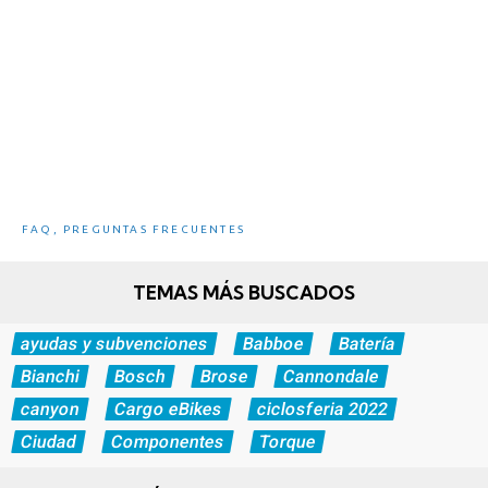
5 Ventajas e inconvenientes de las eBikes
FAQ
,
PREGUNTAS FRECUENTES
TEMAS MÁS BUSCADOS
ayudas y subvenciones
Babboe
Batería
Bianchi
Bosch
Brose
Cannondale
canyon
Cargo eBikes
ciclosferia 2022
Ciudad
Componentes
Torque