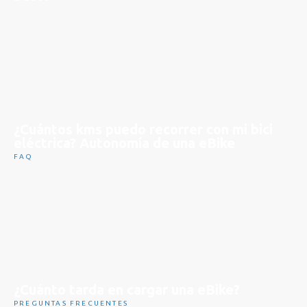
¿Cuántos kms puedo recorrer con mi bici
eléctrica? Autonomía de una eBike
FAQ
¿Cuánto tarda en cargar una eBike?
PREGUNTAS FRECUENTES