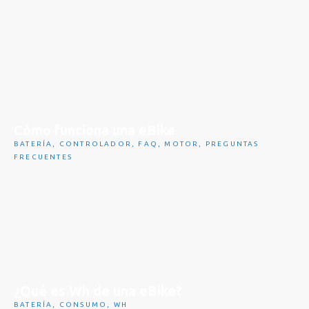
Cómo funciona una eBike
BATERÍA
,
CONTROLADOR
,
FAQ
,
MOTOR
,
PREGUNTAS
FRECUENTES
¿Qué es Wh de una eBike?
BATERÍA
,
CONSUMO
,
WH