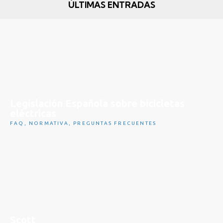
ÚLTIMAS ENTRADAS
Legislación Española sobre bicicletas
eléctricas
FAQ
,
NORMATIVA
,
PREGUNTAS FRECUENTES
Scott