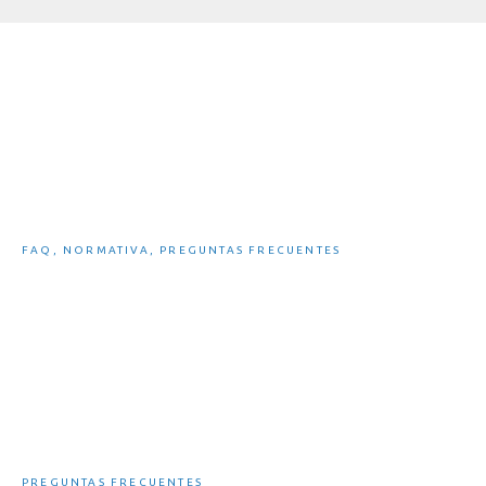
Legislación Española sobre bicicletas
eléctricas
FAQ
,
NORMATIVA
,
PREGUNTAS FRECUENTES
¿Cuánto tarda en cargar una eBike?
PREGUNTAS FRECUENTES