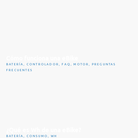
Cómo funciona una eBike
BATERÍA
,
CONTROLADOR
,
FAQ
,
MOTOR
,
PREGUNTAS
FRECUENTES
¿Qué es Wh de una eBike?
BATERÍA
,
CONSUMO
,
WH