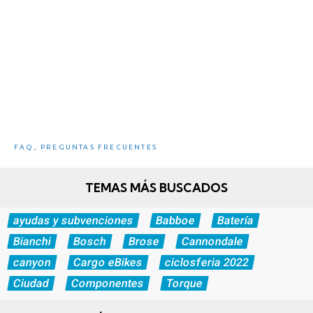
5 Ventajas e inconvenientes de las eBikes
FAQ
,
PREGUNTAS FRECUENTES
TEMAS MÁS BUSCADOS
ayudas y subvenciones
Babboe
Batería
Bianchi
Bosch
Brose
Cannondale
canyon
Cargo eBikes
ciclosferia 2022
Ciudad
Componentes
Torque