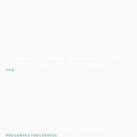
¿Cuántos kms puedo recorrer con mi bici
eléctrica? Autonomía de una eBike
FAQ
¿Cuánto tarda en cargar una eBike?
PREGUNTAS FRECUENTES