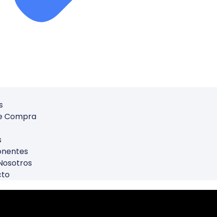
s
De Compra
s
nentes
Nosotros
cto