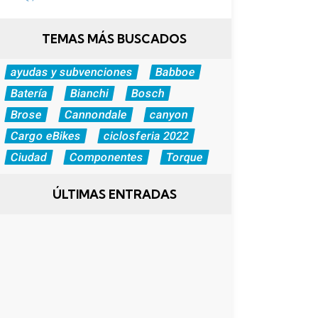
TEMAS MÁS BUSCADOS
ayudas y subvenciones
Babboe
Batería
Bianchi
Bosch
Brose
Cannondale
canyon
Cargo eBikes
ciclosferia 2022
Ciudad
Componentes
Torque
ÚLTIMAS ENTRADAS