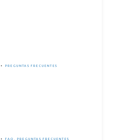
¿Cuánto tarda en cargar una
eBike?
PREGUNTAS FRECUENTES
5 Ventajas e inconvenientes
de las eBikes
FAQ
,
PREGUNTAS FRECUENTES