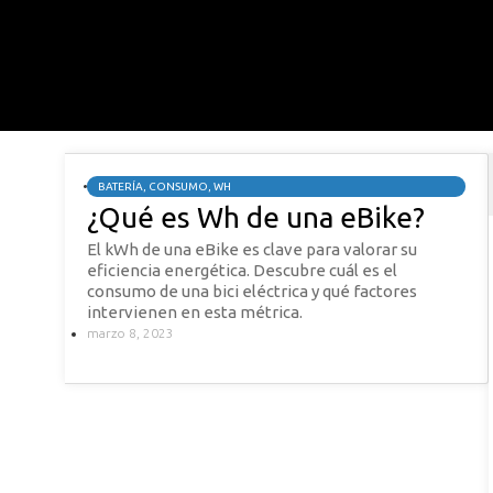
BATERÍA
,
CONSUMO
,
WH
¿Qué es Wh de una eBike?
El kWh de una eBike es clave para valorar su
eficiencia energética. Descubre cuál es el
consumo de una bici eléctrica y qué factores
intervienen en esta métrica.
marzo 8, 2023