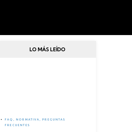
LO MÁS LEÍDO
Legislación Española sobre
bicicletas eléctricas
FAQ
,
NORMATIVA
,
PREGUNTAS
FRECUENTES